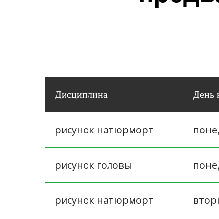
Дисциплина
День 
рисунок натюрморт
поне
рисунок головы
поне
рисунок натюрморт
втор