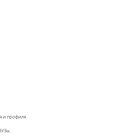
я и профиля.
ВУЗы.