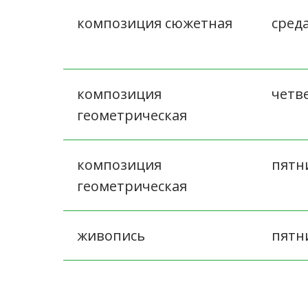
композиция сюжетная
сред
композиция
четв
геометрическая
композиция
пятн
геометрическая
живопись
пятн