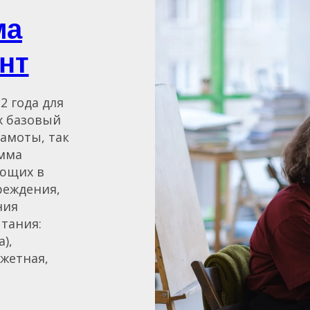
ма
нт
 года для
х базовый
амоты, так
амма
ющих в
реждения,
ния
тания:
),
жетная,