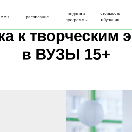
стоимость
педагоги
амме
расписание
обучения
программы
ка к творческим 
в ВУЗЫ 15+
2-6 лет
7-9 лет
10-14 лет
15+