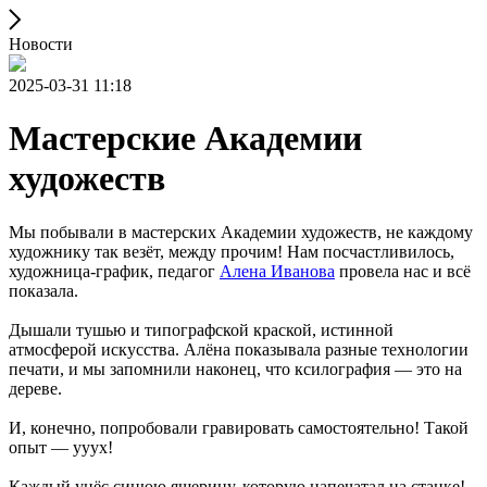
Новости
2025-03-31 11:18
Мастерские Академии
художеств
Мы побывали в мастерских Академии художеств, не каждому
художнику так везёт, между прочим! Нам посчастливилось,
художница-график, педагог
Алена Иванова
провела нас и всё
показала.
Дышали тушью и типографской краской, истинной
атмосферой искусства. Алёна показывала разные технологии
печати, и мы запомнили наконец, что ксилография — это на
дереве.
И, конечно, попробовали гравировать самостоятельно! Такой
опыт — ууух!
Каждый унёс синюю ящерицу, которую напечатал на станке!